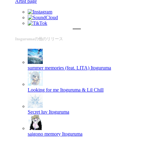
Artist page
Itogurumaの他のリリース
summer memories (feat. LITA)
Itoguruma
Looking for me
Itoguruma & Lil Chill
Secret luv
Itoguruma
saigono memory
Itoguruma