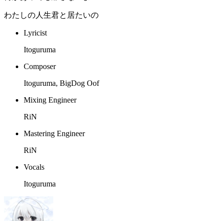
わたしの人生君と居たいの
Lyricist
Itoguruma
Composer
Itoguruma, BigDog Oof
Mixing Engineer
RiN
Mastering Engineer
RiN
Vocals
Itoguruma