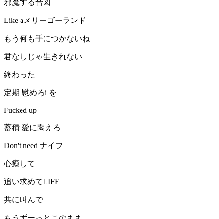
邪魔する合図
Like aメリーゴーランド
もう何も手につかないね
君なしじゃ生きれない
終わった
定期 慰めろi を
Fucked up
蓄積 愛に悶えろ
Don't need ナイフ
心癒して
追い求めてLIFE
共に叫んで
もうずーっとこのまま