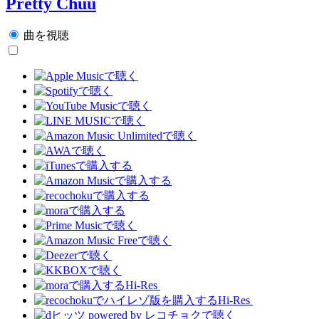
Pretty Chuu
曲を視聴
Hi-Res
Hi-Res