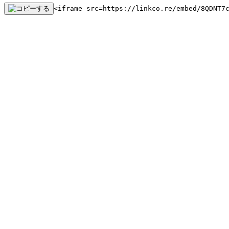
<iframe src=https://linkco.re/embed/8QDNT7