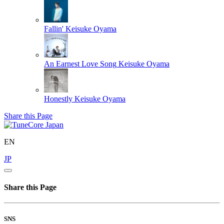
Fallin'
Keisuke Oyama
An Earnest Love Song
Keisuke Oyama
Honestly
Keisuke Oyama
Share this Page
EN
JP
Share this Page
SNS