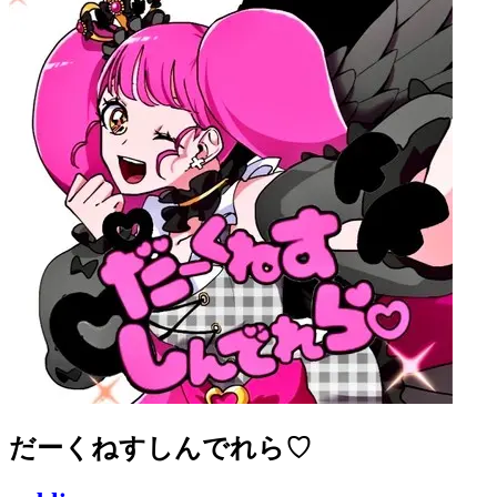
だーくねすしんでれら♡