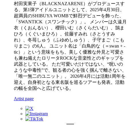
村田実果子（BLACKNAZARENE）がプロデュースす
る、第1弾アイドルユニットとして、2025年4月30日、
超満員のSHIBUYA WOMBで鮮烈デビューを飾った、
「SWANTICK（スワンチック）」。 メンバーは久遠月
衣（くおんるい）、櫻田いむ（さくらだいむ）、鵠ま
ひろ（くぐいまひろ）、佐藤すみれ（さとうすみ
れ）、冬苺しゅう（ふゆめしゅう）、子守まご（こも
りまご）の6人。 ユニット名は「白鳥的な（＝swan + -
tic）」という意味をもち、美しく優雅な外見と可愛さ
も兼ね備えたロリータROCKな音楽性とのギャップを
武器としている。 ただ可愛いだけではない、“呪いの
ような中毒性”で、観る者の心を強く掴んで離さない、
「唯一無二のユニット」。 2026年4月には活動1周年を
迎え、自身初となる東名阪を巡るツアーも発表。活動
の幅を全国へと広げている。
Artist page