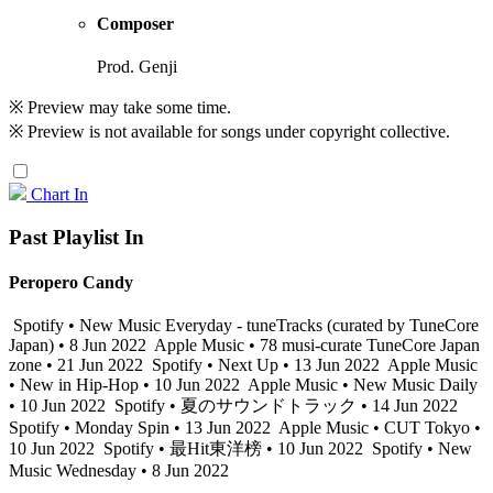
Composer
Prod. Genji
※ Preview may take some time.
※ Preview is not available for songs under copyright collective.
Chart In
Past Playlist In
Peropero Candy
Spotify • New Music Everyday - tuneTracks (curated by TuneCore
Japan) • 8 Jun 2022
Apple Music • 78 musi-curate TuneCore Japan
zone • 21 Jun 2022
Spotify • Next Up • 13 Jun 2022
Apple Music
• New in Hip-Hop • 10 Jun 2022
Apple Music • New Music Daily
• 10 Jun 2022
Spotify • 夏のサウンドトラック • 14 Jun 2022
Spotify • Monday Spin • 13 Jun 2022
Apple Music • CUT Tokyo •
10 Jun 2022
Spotify • 最Hit東洋榜 • 10 Jun 2022
Spotify • New
Music Wednesday • 8 Jun 2022