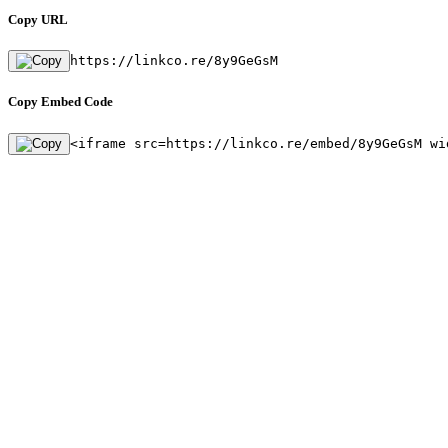
Copy URL
https://linkco.re/8y9GeGsM
Copy Embed Code
<iframe src=https://linkco.re/embed/8y9GeGsM wi