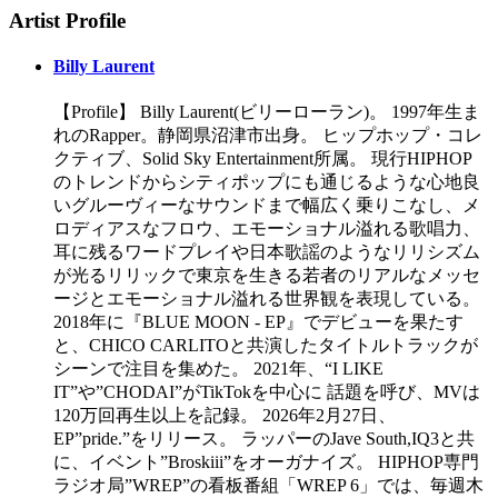
Artist Profile
Billy Laurent
【Profile】 Billy Laurent(ビリーローラン)。 1997年生ま
れのRapper。静岡県沼津市出身。 ヒップホップ・コレ
クティブ、Solid Sky Entertainment所属。 現行HIPHOP
のトレンドからシティポップにも通じるような心地良
いグルーヴィーなサウンドまで幅広く乗りこなし、メ
ロディアスなフロウ、エモーショナル溢れる歌唱力、
耳に残るワードプレイや日本歌謡のようなリリシズム
が光るリリックで東京を生きる若者のリアルなメッセ
ージとエモーショナル溢れる世界観を表現している。
2018年に『BLUE MOON - EP』でデビューを果たす
と、CHICO CARLITOと共演したタイトルトラックが
シーンで注目を集めた。 2021年、“I LIKE
IT”や”CHODAI”がTikTokを中心に 話題を呼び、MVは
120万回再生以上を記録。 2026年2月27日、
EP”pride.”をリリース。 ラッパーのJave South,IQ3と共
に、イベント”Broskiii”をオーガナイズ。 HIPHOP専門
ラジオ局”WREP”の看板番組「WREP 6」では、毎週木