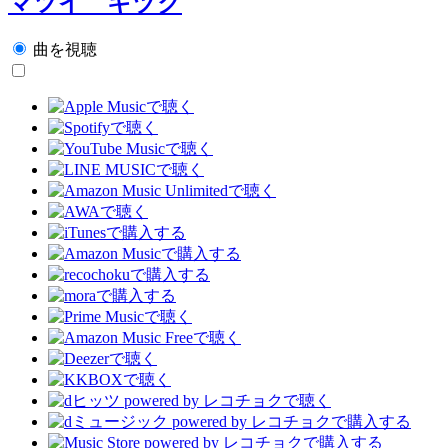
マツイ キヅク
曲を視聴