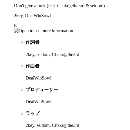
Don't give a fuck (feat. Chakr@the3rd & seldom)
2key, DealWinSowl
E
作詞者
2key, seldom, Chakr@the3rd
作曲者
DealWinSowl
プロデューサー
DealWinSowl
ラップ
2key, seldom, Chakr@the3rd