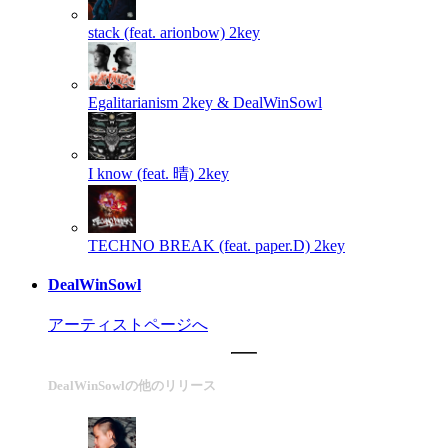
stack (feat. arionbow)
2key
Egalitarianism
2key & DealWinSowl
I know (feat. 晴)
2key
TECHNO BREAK (feat. paper.D)
2key
DealWinSowl
アーティストページへ
DealWinSowlの他のリリース