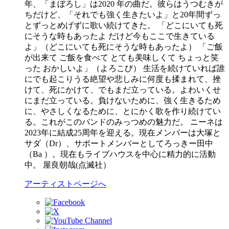
年、「まぼろし」は2020 年の曲だ。彼らはうつむきが
ちだけど、「それでも強く生きたいよ」と20年間ずっ
とずっとめげずに歌い続けてきた。 「どこにいても死
にそうな時もあったよ だけど今もここで生きている
よ」（どこにいても死にそうな時もあったよ） 「ご飯
が出来て ご飯を食べて とても美味しくて ちょっと笑
った おかしいよ」（よろこび） 生活を続けていれば誰
にでも起こりうる絶望や悲しみに何度も揉まれて、挫
けて、死にかけて、でもまだ立っている。よわいくせ
にまだ立っている。負けないために、強く生きるため
に、やさしくなるために、とにかく歌を作り続けてい
る。これがこのバンドのみっつめの魅力だ。 ニーネは
2023年に結成25周年を迎える。現在メンバーは大塚と
サダ（Dr）、サポートメンバーとしてろっきー田中
（Ba ）。現在もライブハウスを中心に精力的に活動
中。 屋良朝哉(点滅社）
アーティストページへ