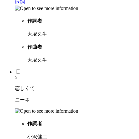
歌詞
作詞者
大塚久生
作曲者
大塚久生
5
恋しくて
ニーネ
作詞者
小沢健二