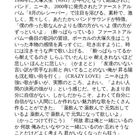
1998年に大塚久生（vo/G）が中心となって結成された
バンド、ニーネ。 2000年に発売されたファーストアル
バム「8月のレシーバー」で注目を浴びる。素朴で、激
しく、荒々しく、あたたかいバンドサウンドが特徴。
「僕の作った歌なんかよりも僕の方がいいよ 僕の方が
ずっといいよ」（酔っぱらっている） ファーストアル
バム一曲目の歌詞の冒頭。ボーカルの大塚久生はこう
いった本物の感情を真っすぐに、吐き出すように、時
には泣きそうな声で歌い上げる。 「酔っぱらってるか
ら耐えてるのさ しらふでいたんじゃ 耐えきれないほど
悲しい ほんとに悲しい」（かまとと） 「友達のいない
言い訳が苦手なお前と 向いてることのない俺が 昇る陽
も沈む暗い街を行く」（CRAZY LOVE） ニーネは力
強い歌が多いが、実際のところ、よわい。「よわい人
間の決死の強がり」という感じだ。そして、あまり自
分に自信がない。しかしだからこそ、よわくて自分に
自信がない人間にしか作れない魅力的な歌をたくさん
作ることができた。 「薬飲んで 薬飲んで 元気出して
いるよ 薬飲んで 薬飲んで 元気になって欲しいよ」
（かっこつけて行こう） 「何故 君は俺と一緒にいるの
か 何故 俺みたいなやつと一緒にいるのか 忘れそうな
ことだけどよく考えろ 君がいなくなったら狂う」