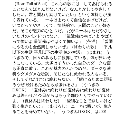
（Heart Full of Soul） これらの歌には「してあげられる
ことなんてほとんどないけど、なんとかしてやさしく
したい。君と関わり続けていたい」という気持ちが強
く表れている。ニーネはよわくて自信なさげだけど、
いつだってやさしくて、情熱的で、人間のことが好き
だ。そこが魅力のひとつだ。 だがニーネはただやさし
いだけのバンドではない。 「最近俺はやばいよ やばく
って怖いよ 最近俺はやばくて怖いよ」（茫洋） 「普通
にやるのも全然楽じゃないぜ」（終わりの歌） 「平凡
以下の生活 平凡以下の生活 俺の生活」（はまれ） う
つぎみで、日々の暮らしに疲弊している。気が狂いそ
うになっている。大塚はそういった自分のダークな面
も正直に歌う。これが魅力のふたつめだ。ダークな演
奏やダメダメな歌詞、閉じた心に救われる人もいる。
そしてそれだけでは終わらない。 「続けるために頑張
ろうぜ 続けるためなら頑張れるさ」（うつぎみ
DXOK） 「夏休みは終わりだ 夏休みは終わりだ 夏休
みは終わりだ 今日からはもう全部ひとりでやっていけ
よ」（夏休みは終わりだ） 「些細なことで寂しいけど
強く生きたいよ」（まぼろし） ニーネは暗いが、生き
ることを諦めていない。「うつぎみDXOK」は2001