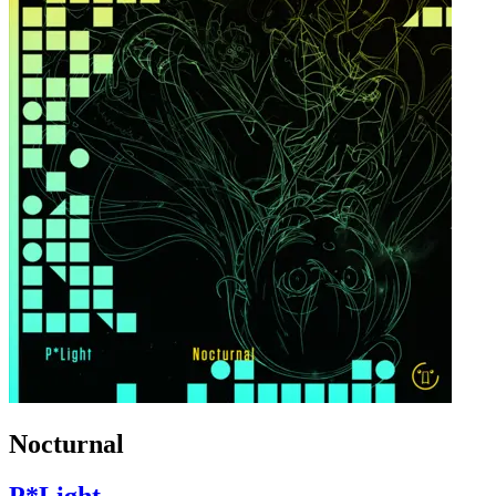
Nocturnal
P*Light