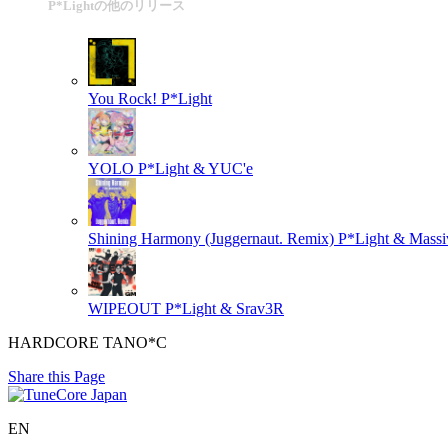
P*Lightの他のリリース
You Rock!
P*Light
YOLO
P*Light & YUC'e
Shining Harmony (Juggernaut. Remix)
P*Light & Mass
WIPEOUT
P*Light & Srav3R
HARDCORE TANO*C
Share this Page
EN