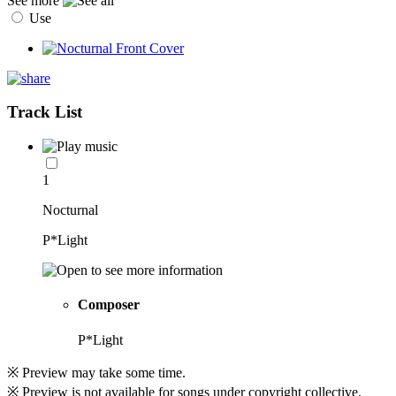
See more
Use
Track List
1
Nocturnal
P*Light
Composer
P*Light
※ Preview may take some time.
※ Preview is not available for songs under copyright collective.