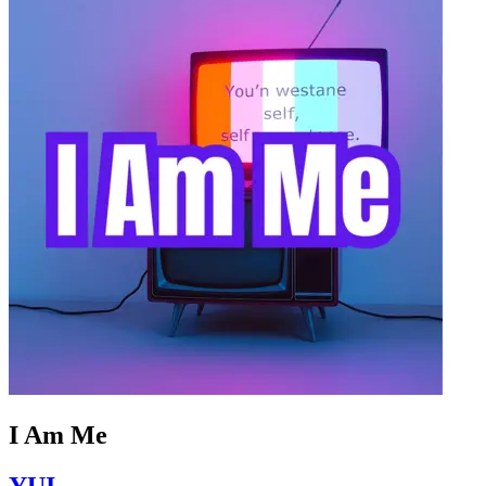
I Am Me
YUI