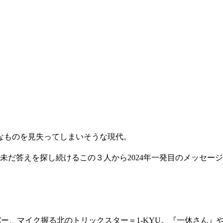
なものを見失ってしまいそうな現代。
Cookie Plant、未だ答えを探し続けるこの３人から2024年一発目の
D BOYZ)メンバー、マイク握る北のトリックスター＝1-KYU。『