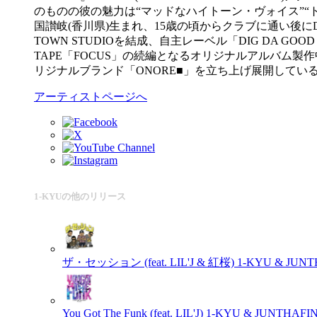
のものの彼の魅力は“マッドなハイトーン・ヴォイス”“
国讃岐(香川県)生まれ、15歳の頃からクラブに通い後にD
TOWN STUDIOを結成、自主レーベル「DIG DA GOO
TAPE「FOCUS」の続編となるオリジナルアルバム製作中
リジナルブランド「ONORE■」を立ち上げ展開してい
アーティストページへ
1-KYUの他のリリース
ザ・セッション (feat. LIL'J & 紅桜)
1-KYU & JUNT
You Got The Funk (feat. LIL'J)
1-KYU & JUNTHAFI