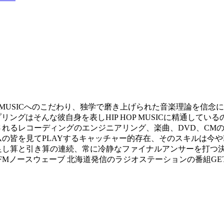
 HOP MUSICへのこだわり、独学で磨き上げられた音楽理論を信念に
ンプリングはそんな彼自身を表しHIP HOP MUSICに精通して
るレコーディングのエンジニアリング、楽曲、DVD、CMの編集、D
見てPLAYするキャッチャー的存在、そのスキルは今やD.D.G.S
足し算と引き算の連続、常に冷静なファイナルアンサーを打つ
]FMノースウェーブ 北海道発信のラジオステーションの番組GET ON 