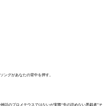
メッセージソングがあなたの背中を押す。
一休さん』や神話のプロメテウスではないが実際“先の読めない悪戯者”そ