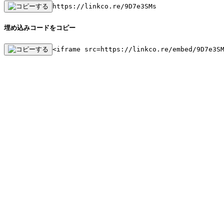
https://linkco.re/9D7e3SMs
埋め込みコードをコピー
<iframe src=https://linkco.re/embed/9D7e3S