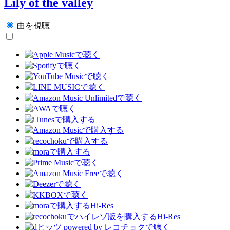
Lily of the valley
曲を視聴
Hi-Res
Hi-Res