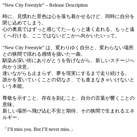
“New City Freestyle” – Release Description
時に、見慣れた景色は心を落ち着かせるけど、同時に自分を
閉じ込めてしまう。
心の奥底ではずっと感じてた—もっと速く走れる、もっと遠
くへ行ける、ここではないどこかへ向かいたいって。
“New City Freestyle” は、変わりゆく自分と、変わらない場所
との狭間で揺れる感情を描いた一曲。
馴染み深い街にありがとうを告げながら、新しいステージへ
向かう決意。
迷いながらも止まらず、夢を現実にするまで走り続ける。
誰かを置いていくことの切なさ、でも進まなきゃいけないと
いう本能。
尊敬を示すこと、存在を刻むこと、自分の言葉が響くことの
意味。
新しい場所へ飛び込む不安と期待、その狭間で生まれるエネ
ルギー。
「I’ll miss you. But I’ll never miss.」