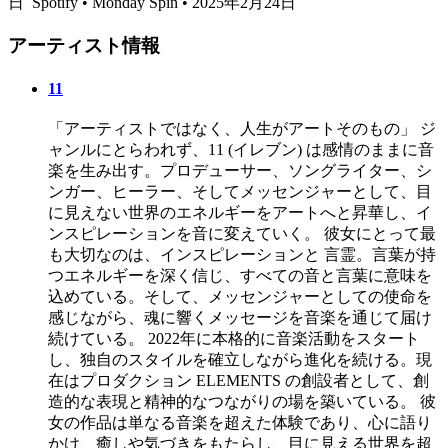
日
Spotify • Monday Spin • 2025年2月24日
アーティスト情報
11
「アーティストではなく、人生がアートそのもの」 ジ
ャンルにとらわれず、11 (イレブン) は感情のままに音
楽を生み出す。プロデューサー、ソングライター、シ
ンガー、ヒーラー、そしてメッセンジャーとして、目
に見えない世界のエネルギーをアートへと昇華し、イ
ンスピレーションを音に変えていく。 彼女にとって最
も大切なのは、インスピレーションと 言霊。言葉が持
つエネルギーを深く信じ、すべての音と言葉に意味を
込めている。そして、メッセンジャーとしての使命を
感じながら、魂に響くメッセージを音楽を通じて届け
続けている。 2022年に本格的に音楽活動をスタート
し、独自のスタイルを確立しながら進化を続ける。現
在はプロダクション ELEMENTS の創設者として、創
造的な表現と精神的なつながりの場を築いている。 彼
女の作品は単なる音楽を超えた体験であり、心に語り
かけ、癒しや気づきをもたらし、目に見える世界を超