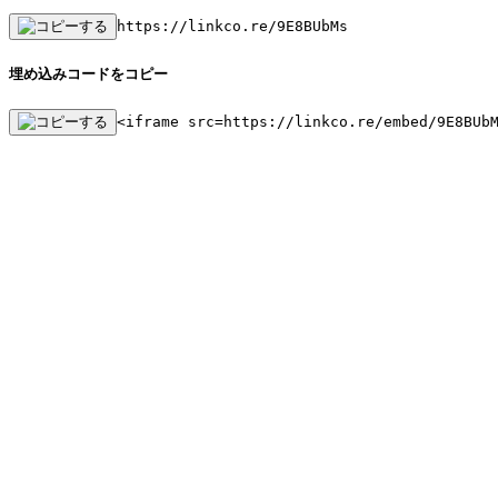
https://linkco.re/9E8BUbMs
埋め込みコードをコピー
<iframe src=https://linkco.re/embed/9E8BUb