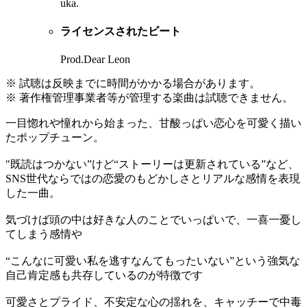
uka.
ライセンスされたビート
Prod.Dear Leon
※ 試聴は反映までに時間がかかる場合があります。
※ 著作権管理事業者等が管理する楽曲は試聴できません。
一目惚れや憧れから始まった、甘酸っぱい恋心を可愛く描い
たポップチューン。
"既読はつかない”けど“ストーリーは更新されている”など、
SNS世代ならではの恋愛のもどかしさとリアルな感情を表現
した一曲。
気づけば頭の中は好きな人のことでいっぱいで、一喜一憂し
てしまう感情や
“こんなに可愛い私を逃すなんてもったいない”という強気な
自己肯定感も共存しているのが特徴です
可愛さとプライド、不安定な心の揺れを、キャッチーで中毒