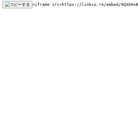
<iframe src=https://linkco.re/embed/9QXGHx