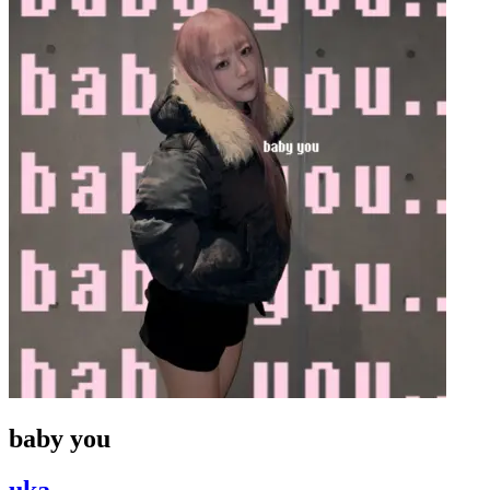
baby you
uka.