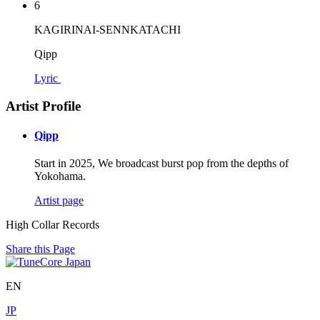
6
KAGIRINAI-SENNKATACHI
Qipp
Lyric
Artist Profile
Qipp
Start in 2025, We broadcast burst pop from the depths of
Yokohama.
Artist page
High Collar Records
Share this Page
EN
JP