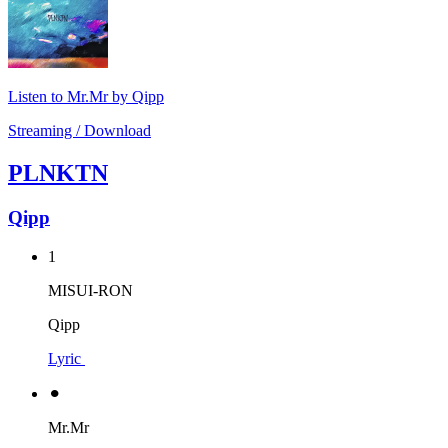
Listen to Mr.Mr by Qipp
Streaming / Download
PLNKTN
Qipp
1
MISUI-RON
Qipp
Lyric
⚫︎
Mr.Mr