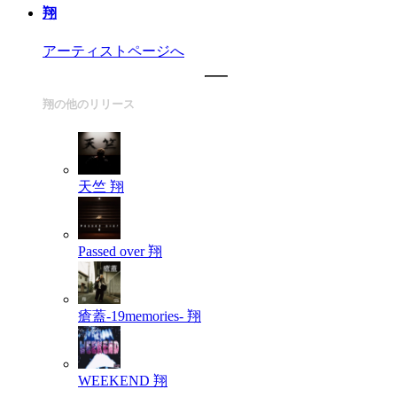
翔
アーティストページへ
翔の他のリリース
天竺
翔
Passed over
翔
瘡蓋-19memories-
翔
WEEKEND
翔