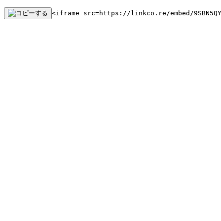
<iframe src=https://linkco.re/embed/9SBN5Q