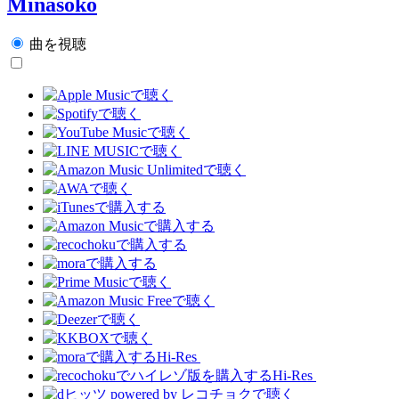
Minasoko
曲を視聴
Hi-Res
Hi-Res