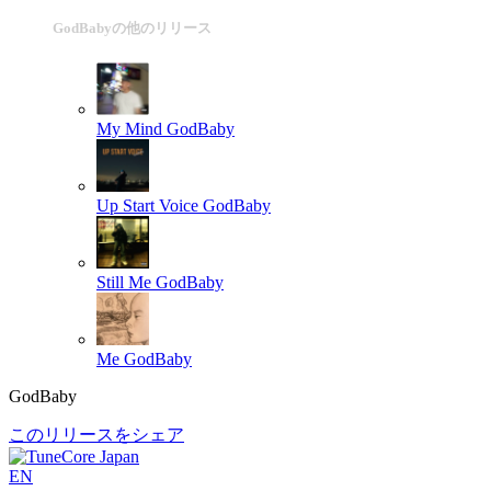
GodBabyの他のリリース
My Mind
GodBaby
Up Start Voice
GodBaby
Still Me
GodBaby
Me
GodBaby
GodBaby
このリリースをシェア
EN