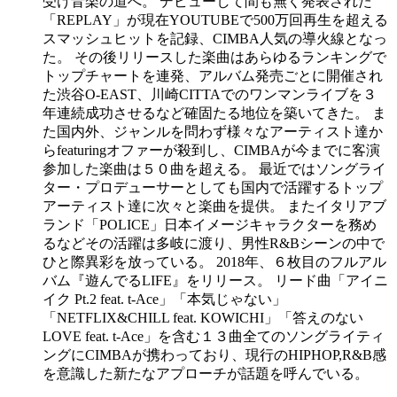
受け音楽の道へ。 デビューして間も無く発表された
「REPLAY」が現在YOUTUBEで500万回再生を超える
スマッシュヒットを記録、CIMBA人気の導火線となっ
た。 その後リリースした楽曲はあらゆるランキングで
トップチャートを連発、アルバム発売ごとに開催され
た渋谷O-EAST、川崎CITTAでのワンマンライブを３
年連続成功させるなど確固たる地位を築いてきた。 ま
た国内外、ジャンルを問わず様々なアーティスト達か
らfeaturingオファーが殺到し、CIMBAが今までに客演
参加した楽曲は５０曲を超える。 最近ではソングライ
ター・プロデューサーとしても国内で活躍するトップ
アーティスト達に次々と楽曲を提供。 またイタリアブ
ランド「POLICE」日本イメージキャラクターを務め
るなどその活躍は多岐に渡り、男性R&Bシーンの中で
ひと際異彩を放っている。 2018年、６枚目のフルアル
バム『遊んでるLIFE』をリリース。 リード曲「アイニ
イク Pt.2 feat. t-Ace」「本気じゃない」
「NETFLIX&CHILL feat. KOWICHI」「答えのない
LOVE feat. t-Ace」を含む１３曲全てのソングライティ
ングにCIMBAが携わっており、現行のHIPHOP,R&B感
を意識した新たなアプローチが話題を呼んでいる。