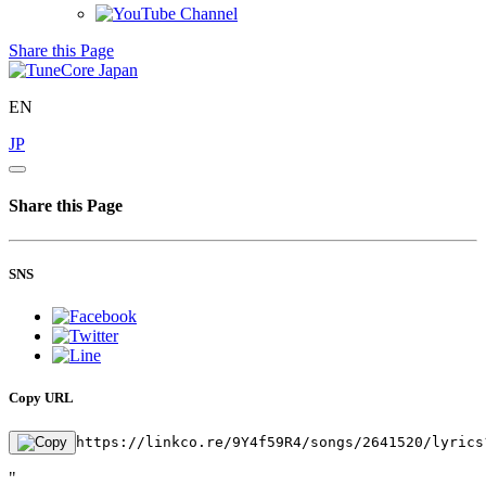
Share this Page
EN
JP
Share this Page
SNS
Copy URL
https://linkco.re/9Y4f59R4/songs/2641520/lyrics
"