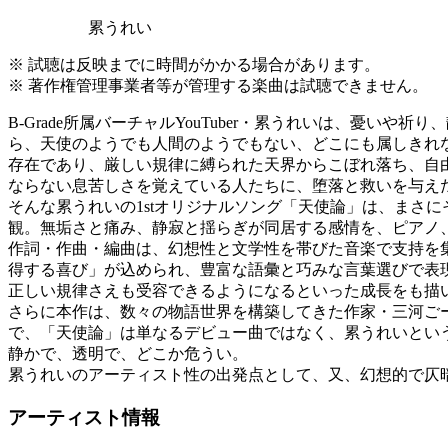
累うれい
※ 試聴は反映までに時間がかかる場合があります。
※ 著作権管理事業者等が管理する楽曲は試聴できません。
B-Grade所属バーチャルYouTuber・累うれいは、憂
ら、天使のようでも人間のようでもない、どこにも属しきれな
存在であり、厳しい規律に縛られた天界からこぼれ落ち、自
ならない息苦しさを覚えている人たちに、堕落と救いを与え
そんな累うれいの1stオリジナルソング「天使論」は、まさ
観。無垢さと痛み、静寂と揺らぎが同居する感情を、ピアノ
作詞・作曲・編曲は、幻想性と文学性を帯びた音楽で支持を
得する喜び」が込められ、豊富な語彙と巧みな言葉選びで表
正しい規律さえも受容できるようになるといった成長をも描
さらに本作は、数々の物語世界を構築してきた作家・三河ご
で、「天使論」は単なるデビュー曲ではなく、累うれいという
静かで、透明で、どこか危うい。
累うれいのアーティスト性の出発点として、又、幻想的で仄
アーティスト情報