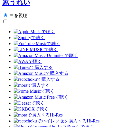
累うれい
曲を視聴
Hi-Res
Hi-Res