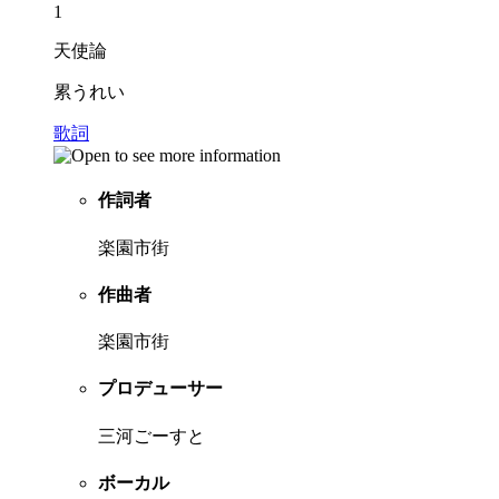
1
天使論
累うれい
歌詞
作詞者
楽園市街
作曲者
楽園市街
プロデューサー
三河ごーすと
ボーカル