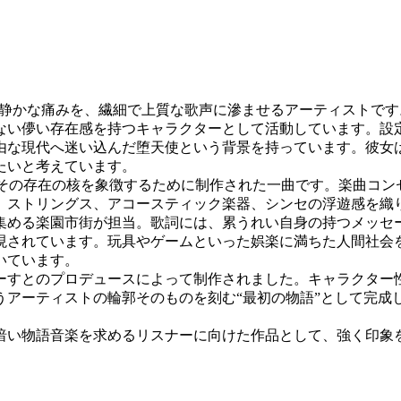
いや祈り、静かな痛みを、繊細で上質な歌声に滲ませるアーティスト
い儚い存在感を持つキャラクターとして活動しています。設定上
由な現代へ迷い込んだ堕天使という背景を持っています。彼女
たいと考えています。
にその存在の核を象徴するために制作された一曲です。楽曲コン
、ストリングス、アコースティック楽器、シンセの浮遊感を織
集める楽園市街が担当。歌詞には、累うれい自身の持つメッセ
現されています。玩具やゲームといった娯楽に満ちた人間社会
いています。
ーすとのプロデュースによって制作されました。キャラクター
アーティストの輪郭そのものを刻む“最初の物語”として完成
暗い物語音楽を求めるリスナーに向けた作品として、強く印象