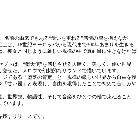
です。名前の由来でもある“憂いを重ねる”感情の層を抱えなが
は、18世紀ヨーロッパから現代まで300年あまりを生きる
は、彼女と同じように厳しい規律の中で真面目に生きなければ
セプトは、“堕天使”を感じさせる仄暗く、美しく、儚い世界
り交ぜた、メロウで幻想的なサウンドで描いています。
ージである「堕落の肯定」と「規律の厳しい世界から自由を獲
を「甘い國」と表現し、自由を獲得したことで初めて苦しみや
性、世界観、物語性、そして音楽をひとつの軸で束ねること
しています。
を残すリリースです。