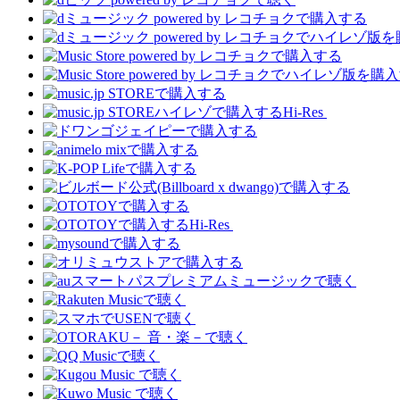
Hi-Res
Hi-Res