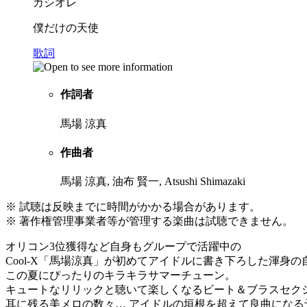
カシオレ
僕だけの天使
歌詞
作詞者
馬場 涼真
作曲者
馬場 涼真, 油布 賢一, Atsushi Shimazaki
※ 試聴は反映までに時間がかかる場合があります。
※ 著作権管理事業者等が管理する楽曲は試聴できません。
オリコン3位獲得など自身もグループで活躍中の
Cool-X「馬場涼真」が初めてアイドルに書き下ろした渾身の
この夏にぴったりのキラキラサマーチューン。
キュートなリリックと聴いて楽しくなるビート＆ブラスセク
耳に残る美メロの数々… アイドルの垣根を超えて良曲になる予感