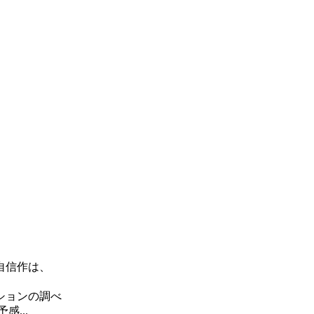
自信作は、
ションの調べ
...