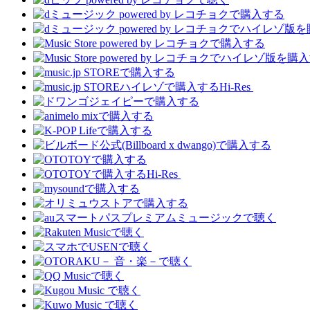
Hi-Res
Hi-Res