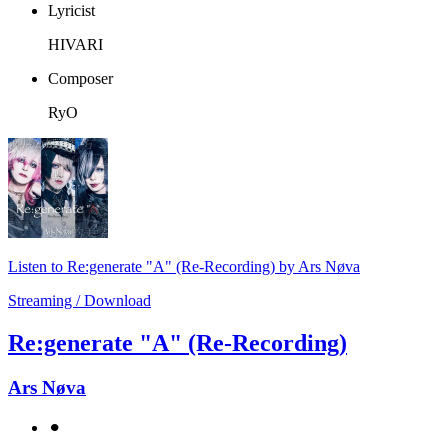
Lyricist
HIVARI
Composer
RyO
Listen to Re:generate "A" (Re-Recording) by Ars Nøva
Streaming / Download
Re:generate "A" (Re-Recording)
Ars Nøva
⚫︎