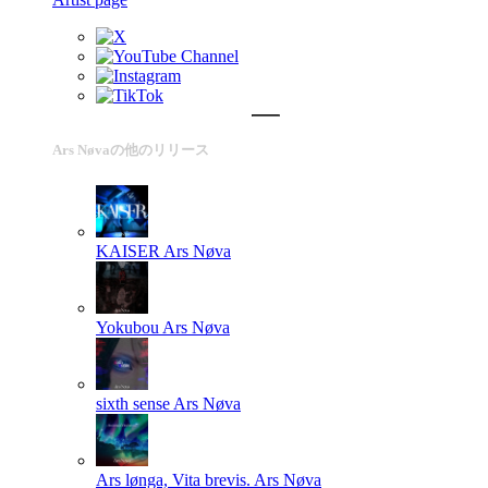
Ars Nøvaの他のリリース
KAISER
Ars Nøva
Yokubou
Ars Nøva
sixth sense
Ars Nøva
Ars lønga, Vita brevis.
Ars Nøva