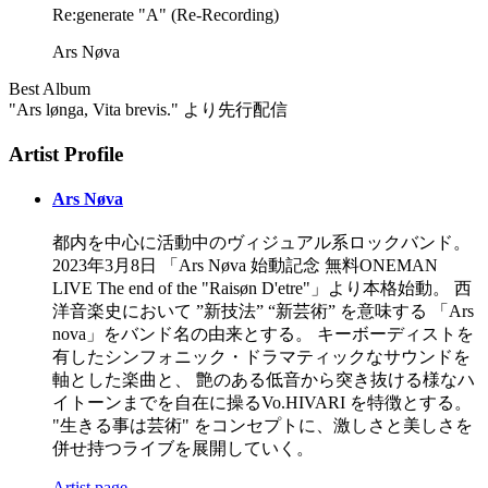
Re:generate "A" (Re-Recording)
Ars Nøva
Best Album
"Ars lønga, Vita brevis." より先行配信
Artist Profile
Ars Nøva
都内を中心に活動中のヴィジュアル系ロックバンド。
2023年3月8日 「Ars Nøva 始動記念 無料ONEMAN
LIVE The end of the "Raisøn D'etre"」より本格始動​。 西
洋音楽史において ”新技法” “新芸術” を意味する 「Ars
nova」をバンド名の由来とする。 キーボーディストを
有したシンフォニック・ドラマティックなサウンドを
軸とした楽曲と、 艶のある低音から突き抜ける様なハ
イトーンまでを自在に操るVo.HIVARI を特徴とする。
"生きる事は芸術" をコンセプトに、激しさと美しさを
併せ持つライブを展開していく。
Artist page