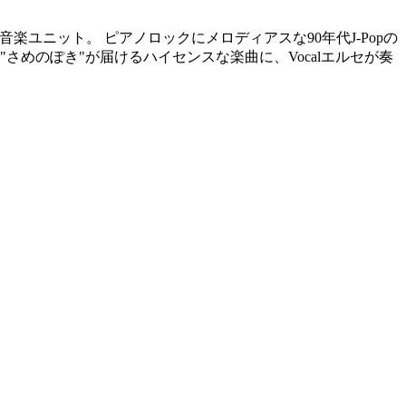
音楽ユニット。 ピアノロックにメロディアスな90年代J-Popの
めのぽき"が届けるハイセンスな楽曲に、Vocalエルセが奏