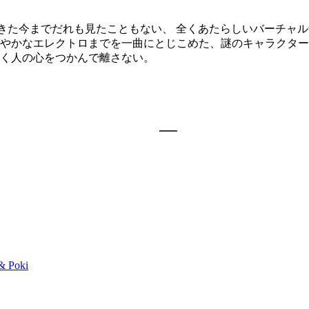
やってきた今までだれも見たこともない、 全くあたらしいバーチャル
かなエレクトロまでを一曲にとじこめた、謎のキャラクター"さ
く人の心をつかんで離さない。
& Poki