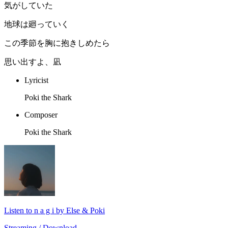
気がしていた
地球は廻っていく
この季節を胸に抱きしめたら
思い出すよ、凪
Lyricist
Poki the Shark
Composer
Poki the Shark
Listen to n a g i by Else & Poki
Streaming / Download