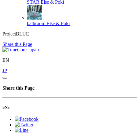
STAR
Else & Poki
bathroom
Else & Poki
ProjectBLUE
Share this Page
EN
JP
Share this Page
SNS