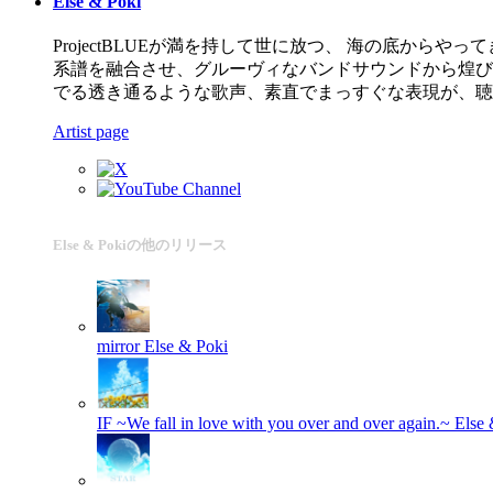
Else & Poki
ProjectBLUEが満を持して世に放つ、 海の底から
系譜を融合させ、グルーヴィなバンドサウンドから煌びや
でる透き通るような歌声、素直でまっすぐな表現が、聴
Artist page
Else & Pokiの他のリリース
mirror
Else & Poki
IF ~We fall in love with you over and over again.~
Else 