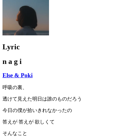
Lyric
n a g i
Else & Poki
呼吸の裏、
透けて見えた明日は誰のものだろう
今日の僕が拾いきれなかったの
答えが 答えが 欲しくて
そんなこと