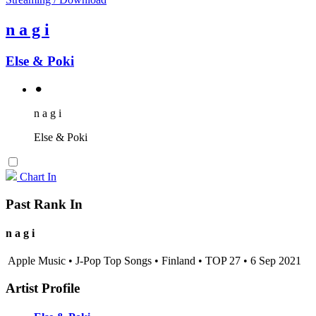
n a g i
Else & Poki
⚫︎
n a g i
Else & Poki
Chart In
Past Rank In
n a g i
Apple Music • J-Pop Top Songs • Finland • TOP 27 • 6 Sep 2021
Artist Profile