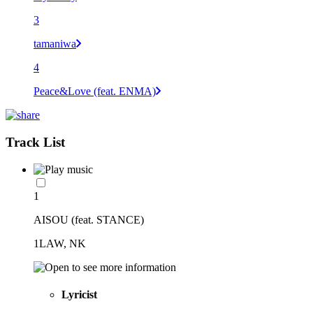
3
tamaniwa
4
Peace&Love (feat. ENMA)
Track List
1
AISOU (feat. STANCE)
1LAW, NK
Lyricist