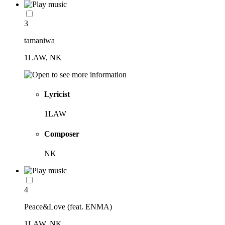
3
tamaniwa
1LAW, NK
Lyricist
1LAW
Composer
NK
4
Peace&Love (feat. ENMA)
1LAW, NK