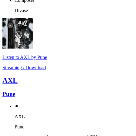
Composer
Divase
Listen to AXL by Pune
Streaming / Download
AXL
Pune
⚫︎
AXL
Pune