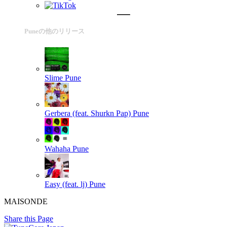
Puneの他のリリース
Slime
Pune
Gerbera (feat. Shurkn Pap)
Pune
Wahaha
Pune
Easy (feat. lj)
Pune
MAISONDE
Share this Page