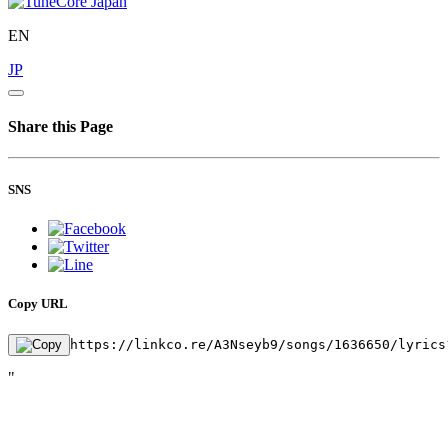
EN
JP
Share this Page
SNS
Copy URL
https://linkco.re/A3Nseyb9/songs/1636650/lyrics
"