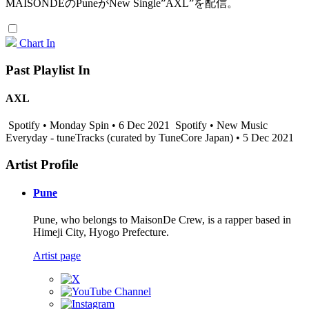
MAISONDEのPuneがNew Single”AXL”を配信。
Chart In
Past Playlist In
AXL
Spotify • Monday Spin • 6 Dec 2021
Spotify • New Music
Everyday - tuneTracks (curated by TuneCore Japan) • 5 Dec 2021
Artist Profile
Pune
Pune, who belongs to MaisonDe Crew, is a rapper based in
Himeji City, Hyogo Prefecture.
Artist page