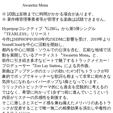
Awasetsu Mona
※ 試聴は反映までに時間がかかる場合があります。
※ 著作権管理事業者等が管理する楽曲は試聴できません。
Hyperpopコレクティブ〝G2BG〟から第5弾シングル
『TEARLESS』リリース！
今作はHIPHOPや2010年代のEDMに影響を受け、2019年より
SoundCloudを中心に活動を開始し、
都内を中心に韓国・ソウルでの公演を含む、広範な地域で活
動を展開しているアーティスト〝Awasetsu Mona〟と、
前作に引き続き多才なビートで魅了するトラックメイカー /
プロデューサー〝Zoo Lay Station〟による共作曲。
新曲はアップテンポのエッジの効いた4つ打ちトラックが印
象的でポップでキャッチーな歌詞も相まって非常に前向きな
気持ちになれるハイパーポップな1曲となっています。
リリックのトピック/テーマ的にも過去を悲観的に考えるの
ではなく、希望に向かって1歩ずつ前に進んでいこうという
内容がリスナーの共感性を刺激する。
そこに激しさとスピード感を兼ね備えたメリハリのあるトラ
ックが交差することで唯一無二の相乗効果を演出し中毒性の