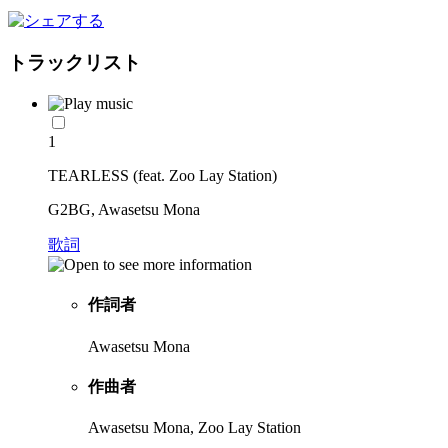
トラックリスト
1
TEARLESS (feat. Zoo Lay Station)
G2BG, Awasetsu Mona
歌詞
作詞者
Awasetsu Mona
作曲者
Awasetsu Mona, Zoo Lay Station