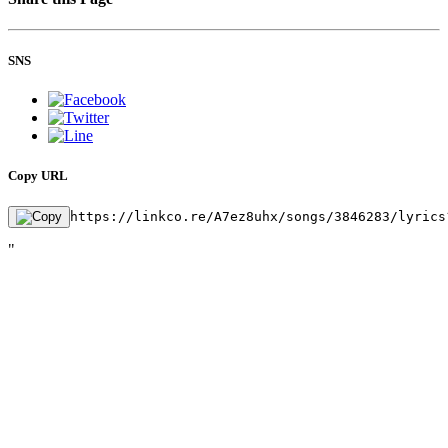
SNS
Copy URL
https://linkco.re/A7ez8uhx/songs/3846283/lyrics
"