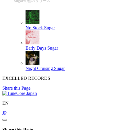
Sugarの他のリリース
No Stock
Sugar
Early Days
Sugar
Night Cruising
Sugar
EXCELLED RECORDS
Share this Page
EN
JP
Share this Page