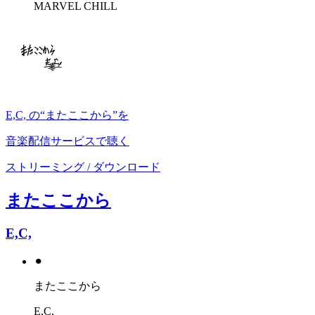
MARVEL CHILL
E,C, の“またここから”を
音楽配信サービスで聴く
ストリーミング / ダウンロード
またここから
E,C,
⚫︎
またここから
E,C,