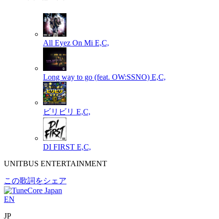
All Eyez On Mi
E,C,
Long way to go (feat. OW:SSNO)
E,C,
ビリビリ
E,C,
DI FIRST
E,C,
UNITBUS ENTERTAINMENT
この歌詞をシェア
EN
JP