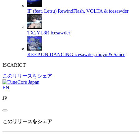
IF (feat. Letsu)
RewindFlash, VOLTA & icesawder
TX2YL8R
icesawder
KEEP ON DANCING
icesawder, moyu & Sauce
ISCARIOT
このリリースをシェア
EN
JP
このリリースをシェア