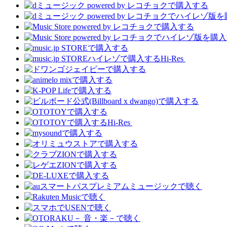
Hi-Res
Hi-Res