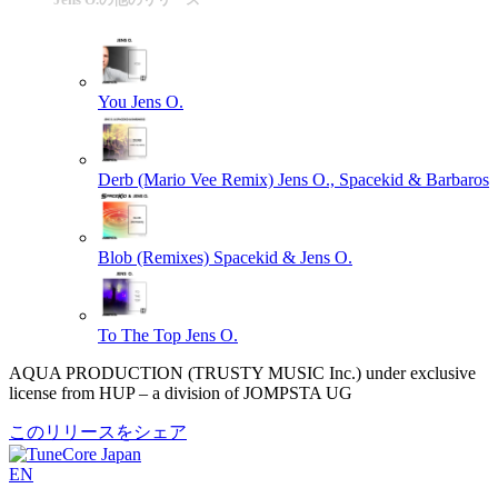
You
Jens O.
Derb (Mario Vee Remix)
Jens O., Spacekid & Barbaros
Blob (Remixes)
Spacekid & Jens O.
To The Top
Jens O.
AQUA PRODUCTION (TRUSTY MUSIC Inc.) under exclusive
license from HUP – a division of JOMPSTA UG
このリリースをシェア
EN