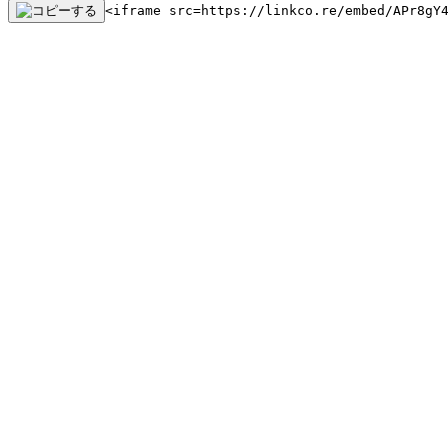
<iframe src=https://linkco.re/embed/APr8gY