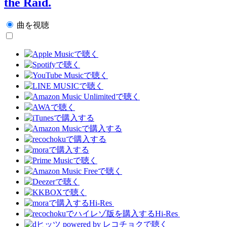
the Raid.
曲を視聴
Hi-Res
Hi-Res