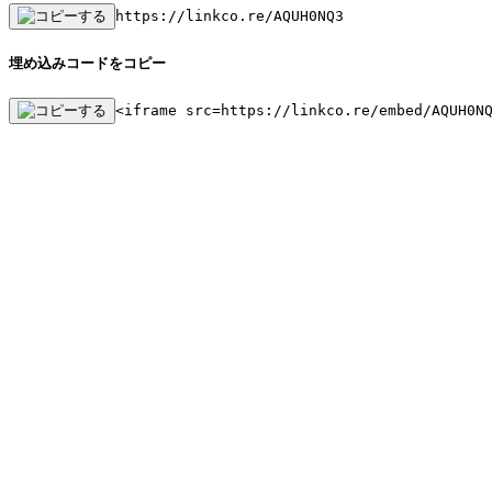
https://linkco.re/AQUH0NQ3
埋め込みコードをコピー
<iframe src=https://linkco.re/embed/AQUH0N