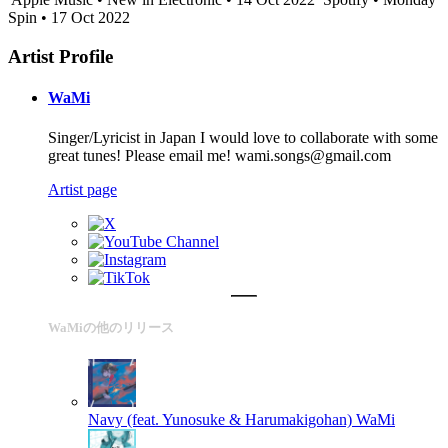
Spin • 17 Oct 2022
Artist Profile
WaMi
Singer/Lyricist in Japan I would love to collaborate with some
great tunes! Please email me! wami.songs@gmail.com
Artist page
WaMiの他のリリース
Navy (feat. Yunosuke & Harumakigohan)
WaMi