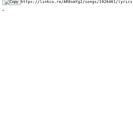
https://linkco.re/AR0smYg2/songs/1926461/lyrics
"