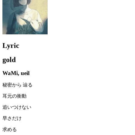
Lyric
gold
WaMi, ueil
秘密から 辿る
耳元の衝動
追いつけない
早さだけ
求める