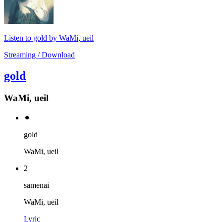
Listen to gold by WaMi, ueil
Streaming / Download
gold
WaMi, ueil
⚫︎
gold
WaMi, ueil
2
samenai
WaMi, ueil
Lyric