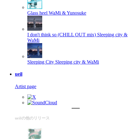
Glass heel
WaMi & Yunosuke
I don't think so (CHILL OUT mix)
Sleeping city &
WaMi
Sleeping City
Sleeping city & WaMi
ueil
Artist page
ueilの他のリリース