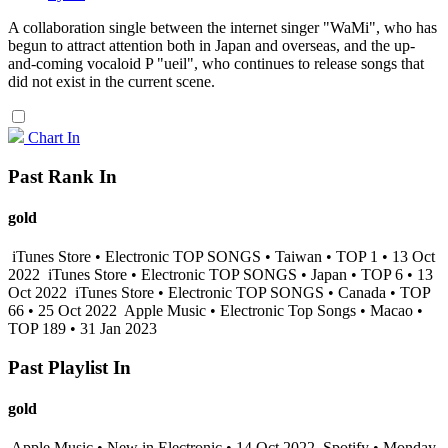
A collaboration single between the internet singer "WaMi", who has
begun to attract attention both in Japan and overseas, and the up-
and-coming vocaloid P "ueil", who continues to release songs that
did not exist in the current scene.
Chart In
Past Rank In
gold
iTunes Store • Electronic TOP SONGS • Taiwan • TOP 1 • 13 Oct
2022
iTunes Store • Electronic TOP SONGS • Japan • TOP 6 • 13
Oct 2022
iTunes Store • Electronic TOP SONGS • Canada • TOP
66 • 25 Oct 2022
Apple Music • Electronic Top Songs • Macao •
TOP 189 • 31 Jan 2023
Past Playlist In
gold
Apple Music • New in Electronic • 14 Oct 2022
Spotify • Monday