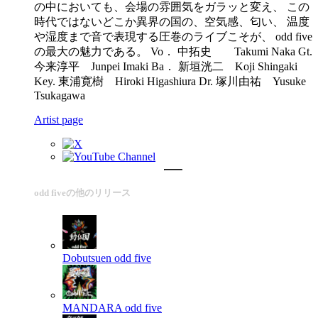
の中においても、会場の雰囲気をガラッと変え、 この
時代ではないどこか異界の国の、空気感、匂い、 温度
や湿度まで音で表現する圧巻のライブこそが、 odd five
の最大の魅力である。 Vo． 中拓史 Takumi Naka Gt.
今来淳平 Junpei Imaki Ba． 新垣洸二 Koji Shingaki
Key. 東浦寛樹 Hiroki Higashiura Dr. 塚川由祐 Yusuke
Tsukagawa
Artist page
odd fiveの他のリリース
Dobutsuen
odd five
MANDARA
odd five