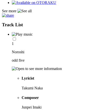
See more
Track List
1
Noroshi
odd five
Lyricist
Takumi Naka
Composer
Junpei Imaki