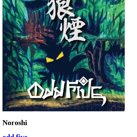
Noroshi
odd five