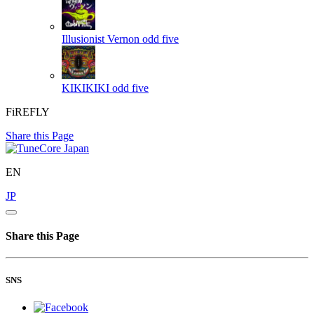
Illusionist Vernon
odd five
KIKIKIKI
odd five
FiREFLY
Share this Page
EN
JP
Share this Page
SNS