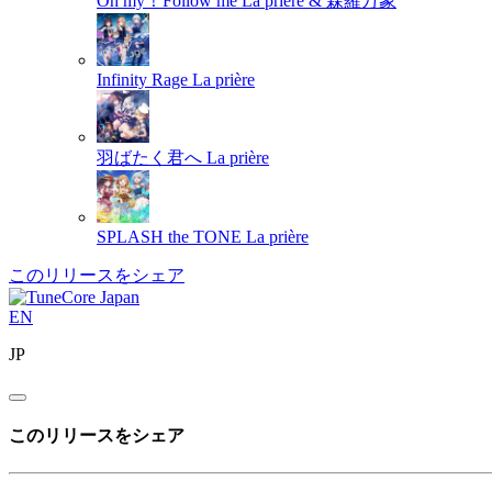
Oh my！Follow me
La prière & 森羅万象
Infinity Rage
La prière
羽ばたく君へ
La prière
SPLASH the TONE
La prière
このリリースをシェア
EN
JP
このリリースをシェア