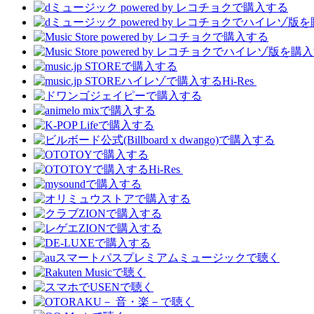
Hi-Res
Hi-Res