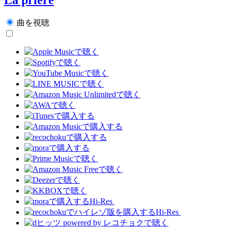
曲を視聴
Hi-Res
Hi-Res