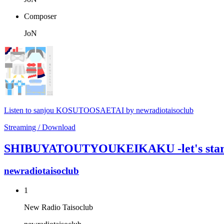
Composer
JoN
Listen to sanjou KOSUTOOSAETAI by newradiotaisoclub
Streaming / Download
SHIBUYATOUTYOUKEIKAKU -let's start e
newradiotaisoclub
1
New Radio Taisoclub