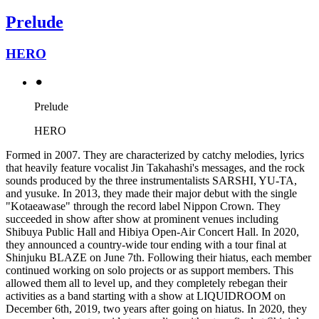
Prelude
HERO
⚫︎
Prelude
HERO
Formed in 2007. They are characterized by catchy melodies, lyrics
that heavily feature vocalist Jin Takahashi's messages, and the rock
sounds produced by the three instrumentalists SARSHI, YU-TA,
and yusuke. In 2013, they made their major debut with the single
"Kotaeawase" through the record label Nippon Crown. They
succeeded in show after show at prominent venues including
Shibuya Public Hall and Hibiya Open-Air Concert Hall. In 2020,
they announced a country-wide tour ending with a tour final at
Shinjuku BLAZE on June 7th. Following their hiatus, each member
continued working on solo projects or as support members. This
allowed them all to level up, and they completely rebegan their
activities as a band starting with a show at LIQUIDROOM on
December 6th, 2019, two years after going on hiatus. In 2020, they