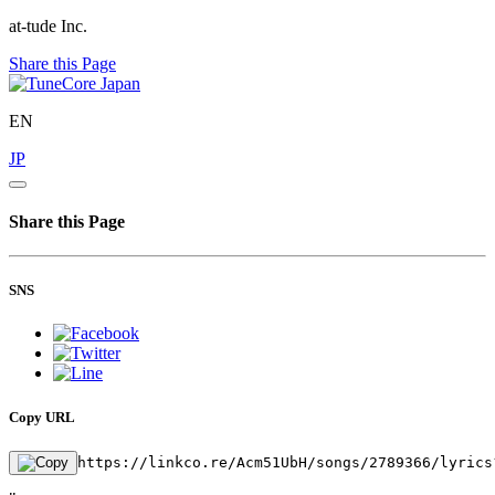
at-tude Inc.
Share this Page
EN
JP
Share this Page
SNS
Copy URL
https://linkco.re/Acm51UbH/songs/2789366/lyrics