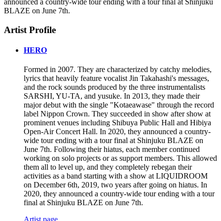
announced a country-wide tour ending with a tour final at Shinjuku
BLAZE on June 7th.
Artist Profile
HERO
Formed in 2007. They are characterized by catchy melodies,
lyrics that heavily feature vocalist Jin Takahashi's messages,
and the rock sounds produced by the three instrumentalists
SARSHI, YU-TA, and yusuke. In 2013, they made their
major debut with the single "Kotaeawase" through the record
label Nippon Crown. They succeeded in show after show at
prominent venues including Shibuya Public Hall and Hibiya
Open-Air Concert Hall. In 2020, they announced a country-
wide tour ending with a tour final at Shinjuku BLAZE on
June 7th. Following their hiatus, each member continued
working on solo projects or as support members. This allowed
them all to level up, and they completely rebegan their
activities as a band starting with a show at LIQUIDROOM
on December 6th, 2019, two years after going on hiatus. In
2020, they announced a country-wide tour ending with a tour
final at Shinjuku BLAZE on June 7th.
Artist page