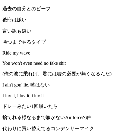
過去の自分とのビーフ
後悔は嫌い
言い訳も嫌い
勝つまでやるタイプ
Ride my wave
You won't even need no fake shit
(俺の波に乗れば、君には嘘の必要が無くなるんだ)
I ain't gon' lie. 嘘はない
I luv it, i luv it, i luv it
ドレーみたい1回履いたら
捨てれる様なるまで履かないAir forceの白
代わりに買い替えてるコンデンサーマイク