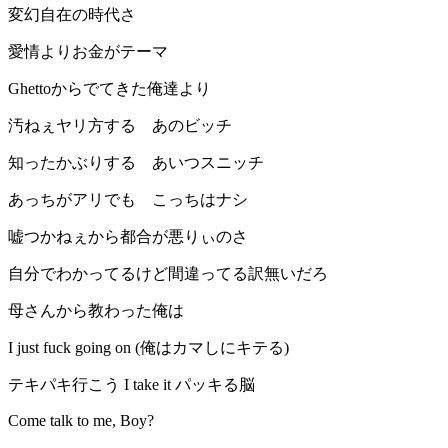
変幻自在の時代さ
愛情よりお金がテーマ
Ghettoからでてきた俺達より
汚ねぇヤリ方する あのビッチ
知ったかぶりする あいつスニッチ
あっちがアリでも こっちはナシ
嘘つかねぇから都合が悪りぃのさ
自分でわかってるけど間違ってる訳無いだろ
母さんから教わった俺は
I just fuck going on (俺はカマしにキテる)
テキパキ行こう I take it パッキる脳
Come talk to me, Boy?