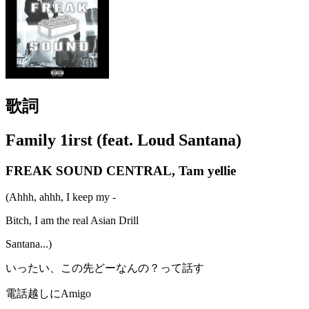
歌詞
Family 1irst (feat. Loud Santana)
FREAK SOUND CENTRAL, Tam yellie
(Ahhh, ahhh, I keep my -
Bitch, I am the real Asian Drill
Santana...)
いったい、この先どーなんの？って話す
電話越しにAmigo