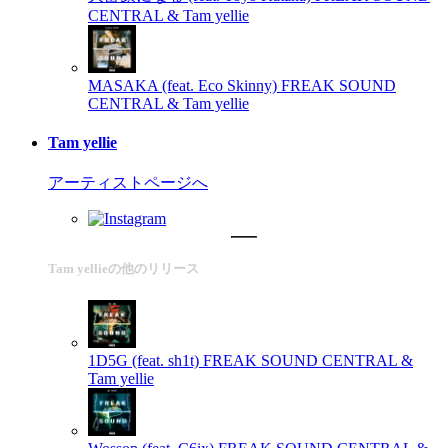
CENTRAL & Tam yellie
MASAKA (feat. Eco Skinny)
FREAK SOUND
CENTRAL & Tam yellie
Tam yellie
アーティストページへ
Tam yellieの他のリリース
1D5G (feat. sh1t)
FREAK SOUND CENTRAL &
Tam yellie