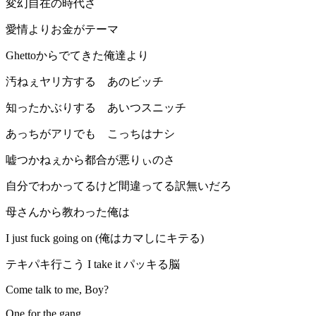
変幻自在の時代さ
愛情よりお金がテーマ
Ghettoからでてきた俺達より
汚ねぇヤリ方する あのビッチ
知ったかぶりする あいつスニッチ
あっちがアリでも こっちはナシ
嘘つかねぇから都合が悪りぃのさ
自分でわかってるけど間違ってる訳無いだろ
母さんから教わった俺は
I just fuck going on (俺はカマしにキテる)
テキパキ行こう I take it パッキる脳
Come talk to me, Boy?
One for the gang