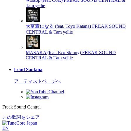
Wossop (feat. C6ix)
FREAK SOUND CENTRAL &
Tam yellie
大富豪になる (feat. Toyo Katana)
FREAK SOUND
CENTRAL & Tam yellie
MASAKA (feat. Eco Skinny)
FREAK SOUND
CENTRAL & Tam yellie
Loud Santana
アーティストページへ
Freak Sound Central
この歌詞をシェア
EN