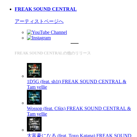
FREAK SOUND CENTRAL
アーティストページへ
FREAK SOUND CENTRALの他のリリース
1D5G (feat. sh1t)
FREAK SOUND CENTRAL &
Tam yellie
Wossop (feat. C6ix)
FREAK SOUND CENTRAL &
Tam yellie
大富豪になる (feat. Toyo Katana)
FREAK SOUND