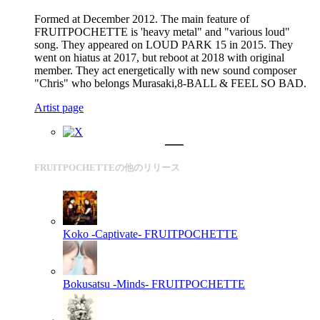
Formed at December 2012. The main feature of
FRUITPOCHETTE is 'heavy metal" and "various loud"
song. They appeared on LOUD PARK 15 in 2015. They
went on hiatus at 2017, but reboot at 2018 with original
member. They act energetically with new sound composer
"Chris" who belongs Murasaki,8-BALL & FEEL SO BAD.
Artist page
FRUITPOCHETTEの他のリリース
Koko -Captivate-
FRUITPOCHETTE
Bokusatsu -Minds-
FRUITPOCHETTE