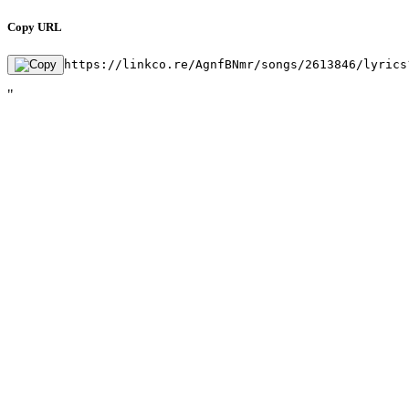
Copy URL
https://linkco.re/AgnfBNmr/songs/2613846/lyrics
"