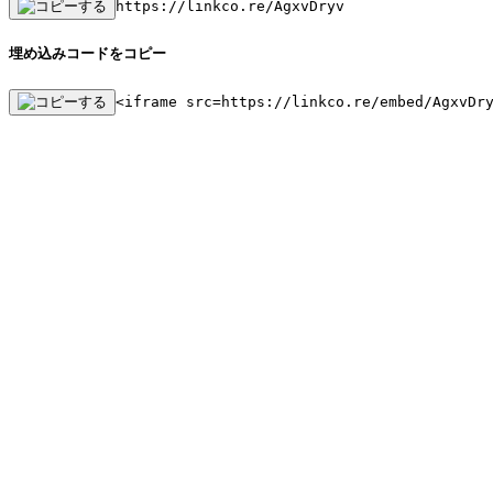
https://linkco.re/AgxvDryv
埋め込みコードをコピー
<iframe src=https://linkco.re/embed/AgxvDr