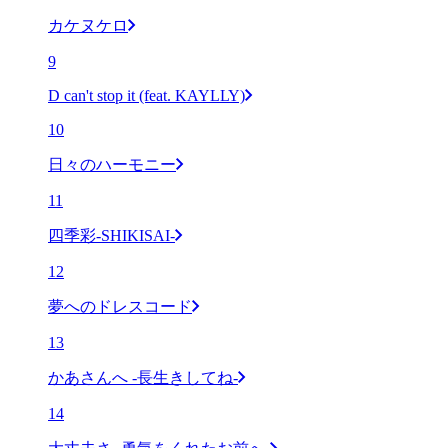
カケヌケロ
9
D can't stop it (feat. KAYLLY)
10
日々のハーモニー
11
四季彩-SHIKISAI-
12
夢へのドレスコード
13
かあさんへ -長生きしてね-
14