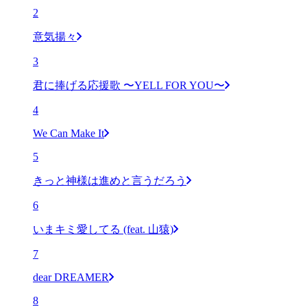
2
意気揚々
3
君に捧げる応援歌 〜YELL FOR YOU〜
4
We Can Make It
5
きっと神様は進めと言うだろう
6
いまキミ愛してる (feat. 山猿)
7
dear DREAMER
8