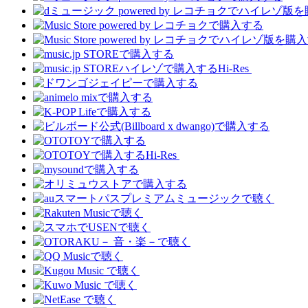
Hi-Res
Hi-Res