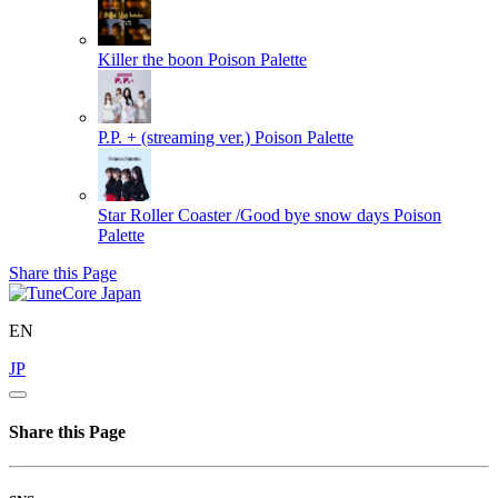
Killer the boon
Poison Palette
P.P. + (streaming ver.)
Poison Palette
Star Roller Coaster /Good bye snow days
Poison
Palette
Share this Page
EN
JP
Share this Page