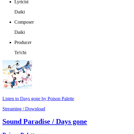
Lyricist
Daiki
Composer
Daiki
Producer
Te!chi
Listen to Days gone by Poison Palette
Streaming / Download
Sound Paradise / Days gone