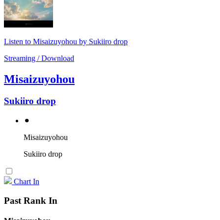
Listen to Misaizuyohou by Sukiiro drop
Streaming / Download
Misaizuyohou
Sukiiro drop
⚫︎
Misaizuyohou
Sukiiro drop
Chart In
Past Rank In