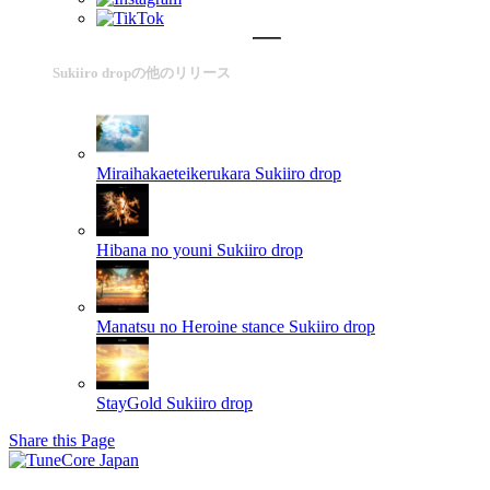
Sukiiro dropの他のリリース
Miraihakaeteikerukara
Sukiiro drop
Hibana no youni
Sukiiro drop
Manatsu no Heroine stance
Sukiiro drop
StayGold
Sukiiro drop
Share this Page