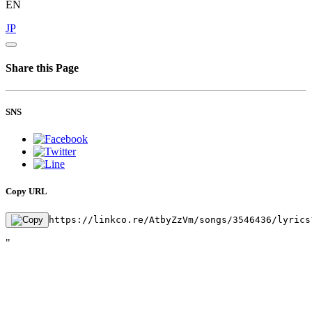
EN
JP
Share this Page
SNS
Copy URL
https://linkco.re/AtbyZzVm/songs/3546436/lyrics
"