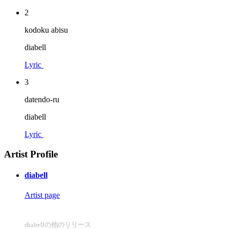
2
kodoku abisu
diabell
Lyric
3
datendo-ru
diabell
Lyric
Artist Profile
diabell
Artist page
diabellの他のリリース