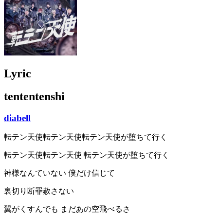
Lyric
tententenshi
diabell
転テン天使転テン天使転テン天使が堕ちて行く
転テン天使転テン天使 転テン天使が堕ちて行く
神様なんていない 僕だけ信じて
裏切り断罪赦さない
翼がくすんでも まだあの空飛べるさ