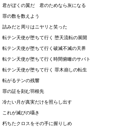
君がぼくの翼だ 君のためなら灰になる
罪の数を数えよう
詰みだと周りはニヤリと笑った
転テン天使が堕ちて行く 堕天流転の展開
転テン天使が堕ちて行く破滅不滅の天界
転テン天使が堕ちて行く時間俯瞰のサバト
転テン天使が堕ちて行く 罪木崩しの転生
転がるテンの残響
️罪の証を刻む羽根先
冷たい月が真実だけを照らし出す
これが滅びの囁き
朽ちたクロスをその手に握りしめ