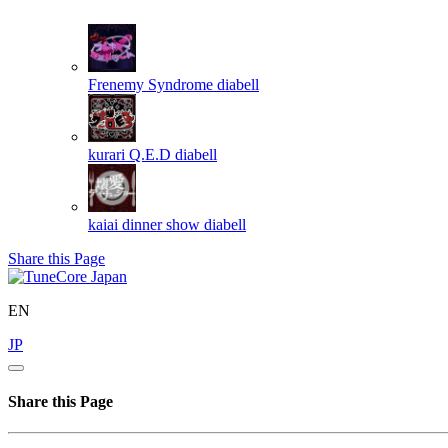
Frenemy Syndrome
diabell
kurari Q.E.D
diabell
kaiai dinner show
diabell
Share this Page
EN
JP
Share this Page