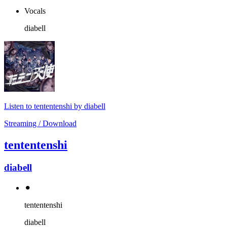
Vocals
diabell
Listen to tententenshi by diabell
Streaming / Download
tententenshi
diabell
⚫︎
tententenshi
diabell