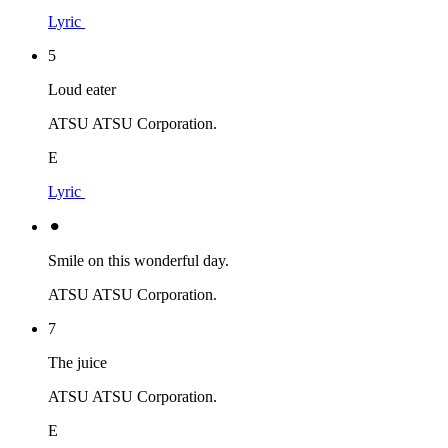
Lyric
5
Loud eater
ATSU ATSU Corporation.
E
Lyric
⚫︎
Smile on this wonderful day.
ATSU ATSU Corporation.
7
The juice
ATSU ATSU Corporation.
E