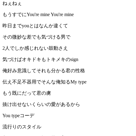
ねぇねぇ
もうすでにYou're mine You're mine
昨日までyouとはなんか違くて
その微妙な差でも気づける男で
2人でしか感じれない鼓動さえ
気づけばオキドキもトキメキのsign
俺好み意識してそれも分かる君の性格
伝え不足不器用でそんな俺知るMy type
もう既にだって君の虜
抜け出せないくらいの愛があるから
You typeコーデ
流行りのスタイル