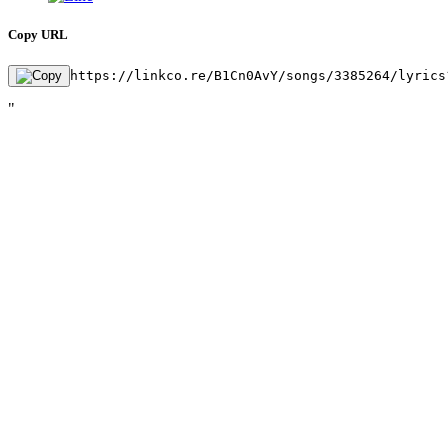
Copy URL
https://linkco.re/B1Cn0AvY/songs/3385264/lyrics
"