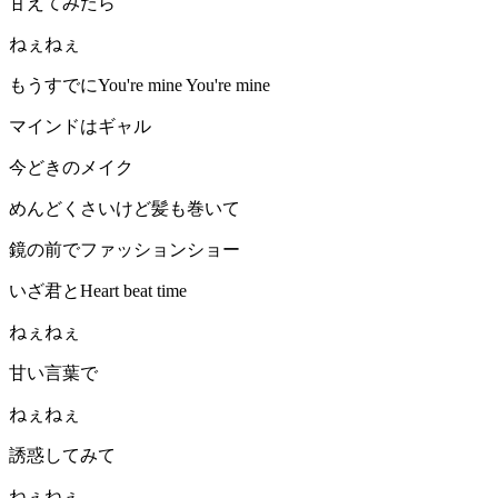
甘えてみたら
ねぇねぇ
もうすでにYou're mine You're mine
マインドはギャル
今どきのメイク
めんどくさいけど髪も巻いて
鏡の前でファッションショー
いざ君とHeart beat time
ねぇねぇ
甘い言葉で
ねぇねぇ
誘惑してみて
ねぇねぇ