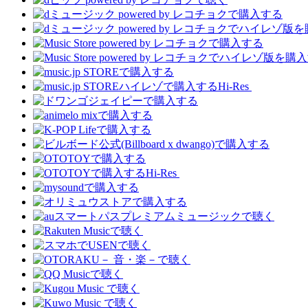
Hi-Res
Hi-Res